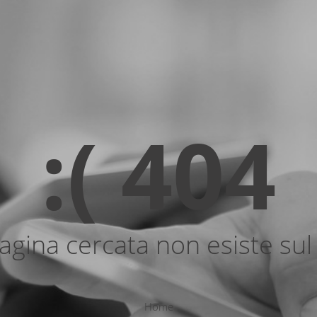
:( 404
agina cercata non esiste sul 
Home