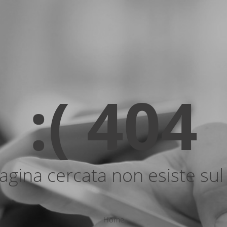
:( 404
agina cercata non esiste sul 
Home