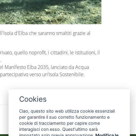
ll'Isola d'Elba che saranno smaltiti grazie al
to, quello noprofit, i cittadini, le istituzioni, il
.
 del Manifesto Elba 2035, lanciato da Acqua
partecipativo verso un'Isola Sostenibile.
Cookies
Ciao, questo sito web utilizza cookie essenziali
share
per garantire il suo corretto funzionamento e
cookie di tracciamento per capire come
interagisci con esso. Quest'ultimo sarà
impostato solo previa approvazione.
Modifica le