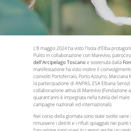
L'8 maggio 2024 ha visto l'Isola d'Elba protago
Pulito in collaborazione con Marevivo, patrocin
dell'Arcipelago Toscano
e sostenuta dalla
Fon
manifestazione ha visto inoltre il coinvolgimen
coinvolti Portoferraio, Porto Azzurro, Marciana
la partecipazione di ANPAS, ESA Elbana Servizi
collaborazione attiva di Marevivo (Fondazione 
quarant'anni è impegnata nella tutela del mare e
campagne nazionali ed internazionali).
Nel corso della giornata sono state svolte varie
rimuovere i detriti e i rifiuti spiaggiati nei punti
l'occasione sono scesi in campo anche un centin