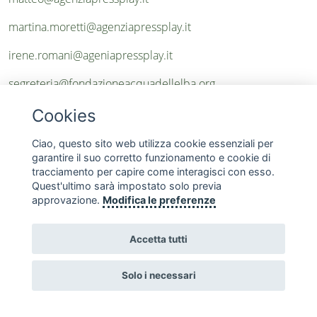
martina.moretti@agenziapressplay.it
irene.romani@ageniapressplay.it
segreteria@fondazioneacquadellelba.org
Cookies
Ciao, questo sito web utilizza cookie essenziali per
garantire il suo corretto funzionamento e cookie di
tracciamento per capire come interagisci con esso.
Quest'ultimo sarà impostato solo previa
SEGUICI SUI SOCIAL
approvazione.
Modifica le preferenze
Accetta tutti
Solo i necessari
Copyright © 2010 - 2026 Fondazione Acqua dell'Elba
Homepage
Contatti
Privacy
Termini e Condizioni