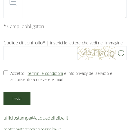
comment
* Campi obbligatori
Codice di controllo* |
inserici le lettere che vedi nell'immagine
refresh
Accetto i
termini e condizioni
e info privacy del servizio e
acconsento a ricevere e-mail
Invia
ufficiostampa@acquadellelba.it
matteo@agenziapressplay.it