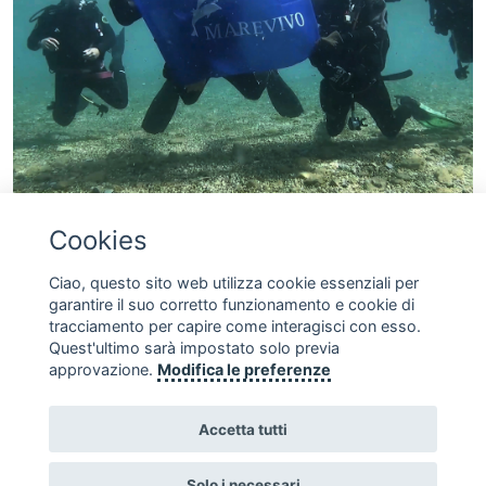
Progetto Mare Pulito
Cookies
Ripulire i fondali e le spiagge delle coste
…
Ciao, questo sito web utilizza cookie essenziali per
garantire il suo corretto funzionamento e cookie di
tracciamento per capire come interagisci con esso.
Quest'ultimo sarà impostato solo previa
SEGUICI SUI SOCIAL
approvazione.
Modifica le preferenze
Accetta tutti
Solo i necessari