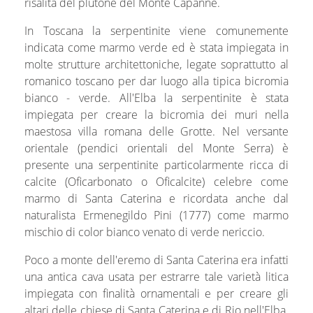
risalita del plutone del Monte Capanne.
In Toscana la serpentinite viene comunemente
indicata come marmo verde ed è stata impiegata in
molte strutture architettoniche, legate soprattutto al
romanico toscano per dar luogo alla tipica bicromia
bianco - verde. All'Elba la serpentinite è stata
impiegata per creare la bicromia dei muri nella
maestosa villa romana delle Grotte. Nel versante
orientale (pendici orientali del Monte Serra) è
presente una serpentinite particolarmente ricca di
calcite (Oficarbonato o Oficalcite) celebre come
marmo di Santa Caterina e ricordata anche dal
naturalista Ermenegildo Pini (1777) come marmo
mischio di color bianco venato di verde nericcio.
Poco a monte dell'eremo di Santa Caterina era infatti
una antica cava usata per estrarre tale varietà litica
impiegata con finalità ornamentali e per creare gli
altari delle chiese di Santa Caterina e di Rio nell'Elba.