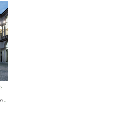
e
io
…