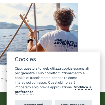
Cookies
rt Odyssey
Ciao, questo sito web utilizza cookie essenziali
per garantire il suo corretto funzionamento e
cookie di tracciamento per capire come
 Odyssey è un progetto culturale di
…
interagisci con esso. Quest'ultimo sarà
impostato solo previa approvazione.
Modifica le
preferenze
Accetta tutti
Solo i necessari